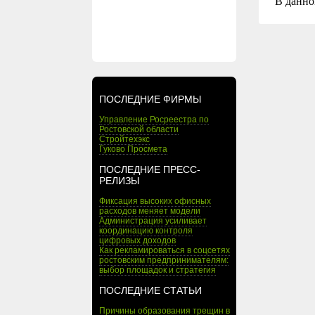
В данно
ПОСЛЕДНИЕ ФИРМЫ
Управление Росреестра по
Ростовской области
Стройтехэкс
Гуково Просмета
ПОСЛЕДНИЕ ПРЕСС-
РЕЛИЗЫ
Фиксация высоких офисных
расходов меняет модели
Администрация усиливает
координацию контроля
цифровых доходов
Как рекламироваться в соцсетях
ростовским предпринимателям:
выбор площадок и стратегия
ПОСЛЕДНИЕ СТАТЬИ
Причины образования трещин в