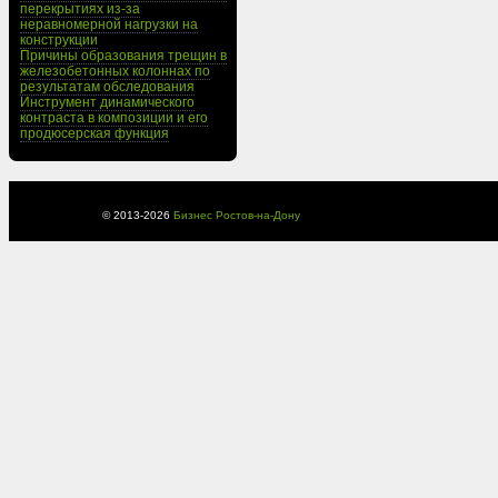
перекрытиях из-за
неравномерной нагрузки на
конструкции
Причины образования трещин в
железобетонных колоннах по
результатам обследования
Инструмент динамического
контраста в композиции и его
продюсерская функция
© 2013-
2026
Бизнес Ростов-на-Дону