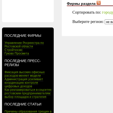
Фирмы раздела
Сортировать по:
город
Выберите регион:
ПОСЛЕДНИЕ ФИРМЫ
Управление Росреестра по
Ростовской области
Стройтехэкс
Гуково Просмета
ПОСЛЕДНИЕ ПРЕСС-
РЕЛИЗЫ
Фиксация высоких офисных
расходов меняет модели
Администрация усиливает
координацию контроля
цифровых доходов
Как рекламироваться в соцсетях
ростовским предпринимателям:
выбор площадок и стратегия
ПОСЛЕДНИЕ СТАТЬИ
Причины образования трещин в