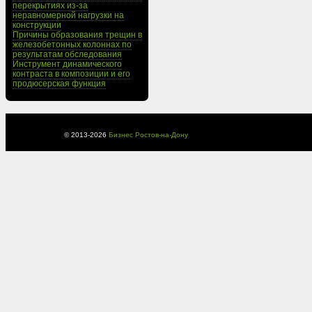
перекрытиях из-за
неравномерной нагрузки на
конструкции
Причины образования трещин в
железобетонных колоннах по
результатам обследования
Инструмент динамического
контраста в композиции и его
продюсерская функция
© 2013-
2026
Бизнес Ростов-на-Дону