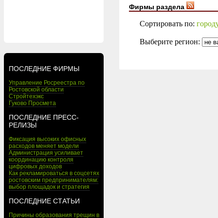
Фирмы раздела
Сортировать по:
город
Выберите регион:
ПОСЛЕДНИЕ ФИРМЫ
Управление Росреестра по
Ростовской области
Стройтехэкс
Гуково Просмета
ПОСЛЕДНИЕ ПРЕСС-
РЕЛИЗЫ
Фиксация высоких офисных
расходов меняет модели
Администрация усиливает
координацию контроля
цифровых доходов
Как рекламироваться в соцсетях
ростовским предпринимателям:
выбор площадок и стратегия
ПОСЛЕДНИЕ СТАТЬИ
Причины образования трещин в