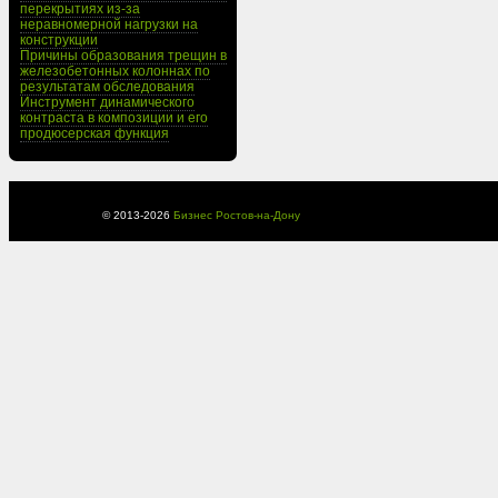
перекрытиях из-за
неравномерной нагрузки на
конструкции
Причины образования трещин в
железобетонных колоннах по
результатам обследования
Инструмент динамического
контраста в композиции и его
продюсерская функция
© 2013-
2026
Бизнес Ростов-на-Дону