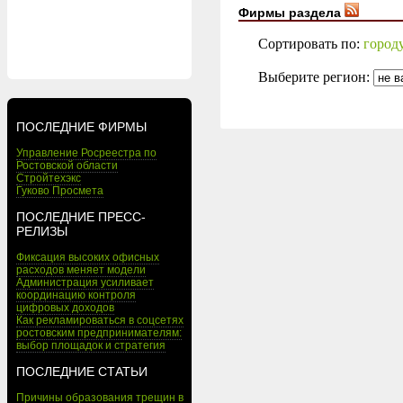
Фирмы раздела
Сортировать по:
город
Выберите регион:
ПОСЛЕДНИЕ ФИРМЫ
Управление Росреестра по
Ростовской области
Стройтехэкс
Гуково Просмета
ПОСЛЕДНИЕ ПРЕСС-
РЕЛИЗЫ
Фиксация высоких офисных
расходов меняет модели
Администрация усиливает
координацию контроля
цифровых доходов
Как рекламироваться в соцсетях
ростовским предпринимателям:
выбор площадок и стратегия
ПОСЛЕДНИЕ СТАТЬИ
Причины образования трещин в