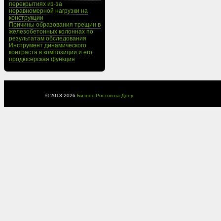
перекрытиях из-за
неравномерной нагрузки на
конструкции
Причины образования трещин в
железобетонных колоннах по
результатам обследования
Инструмент динамического
контраста в композиции и его
продюсерская функция
© 2013-
2026
Бизнес Ростов-на-Дону