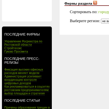
Фирмы раздела
Сортировать по:
город
Выберите регион:
ПОСЛЕДНИЕ ФИРМЫ
Управление Росреестра по
Ростовской области
Стройтехэкс
Гуково Просмета
ПОСЛЕДНИЕ ПРЕСС-
РЕЛИЗЫ
Фиксация высоких офисных
расходов меняет модели
Администрация усиливает
координацию контроля
цифровых доходов
Как рекламироваться в соцсетях
ростовским предпринимателям:
выбор площадок и стратегия
ПОСЛЕДНИЕ СТАТЬИ
Причины образования трещин в