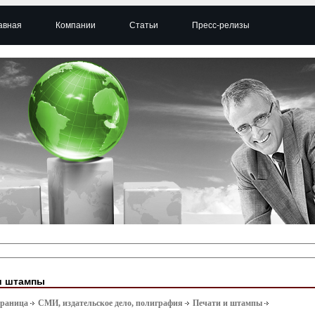
авная
Компании
Статьи
Пресс-релизы
и штампы
траница
СМИ, издательское дело, полиграфия
Печати и штампы