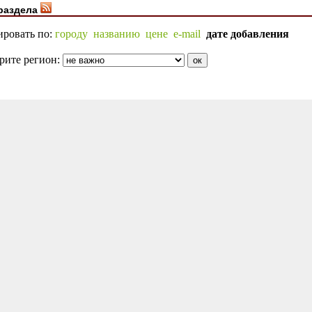
раздела
ировать по:
городу
названию
цене
e-mail
дате добавления
рите регион: