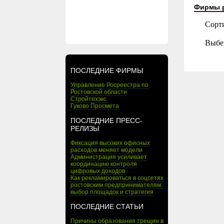
Фирмы 
Сорт
Выбе
ПОСЛЕДНИЕ ФИРМЫ
Управление Росреестра по
Ростовской области
Стройтехэкс
Гуково Просмета
ПОСЛЕДНИЕ ПРЕСС-
РЕЛИЗЫ
Фиксация высоких офисных
расходов меняет модели
Администрация усиливает
координацию контроля
цифровых доходов
Как рекламироваться в соцсетях
ростовским предпринимателям:
выбор площадок и стратегия
ПОСЛЕДНИЕ СТАТЬИ
Причины образования трещин в