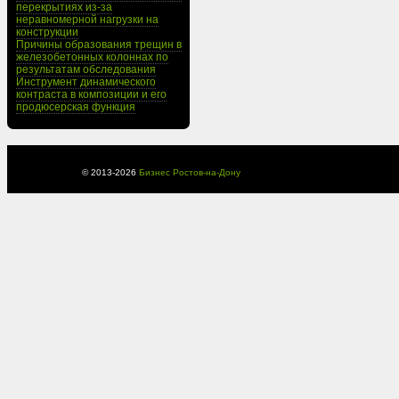
перекрытиях из-за
неравномерной нагрузки на
конструкции
Причины образования трещин в
железобетонных колоннах по
результатам обследования
Инструмент динамического
контраста в композиции и его
продюсерская функция
© 2013-
2026
Бизнес Ростов-на-Дону