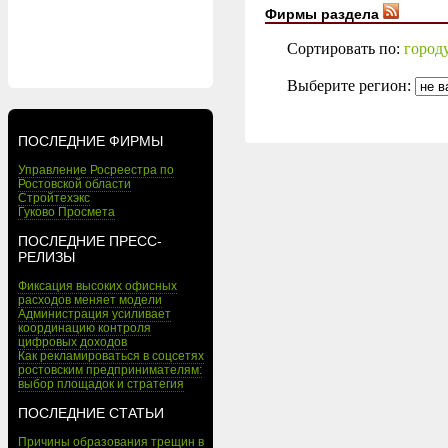
Фирмы раздела
Сортировать по:
город
Выберите регион:
ПОСЛЕДНИЕ ФИРМЫ
Управление Росреестра по
Ростовской области
Стройтехэкс
Гуково Просмета
ПОСЛЕДНИЕ ПРЕСС-
РЕЛИЗЫ
Фиксация высоких офисных
расходов меняет модели
Администрация усиливает
координацию контроля
цифровых доходов
Как рекламироваться в соцсетях
ростовским предпринимателям:
выбор площадок и стратегия
ПОСЛЕДНИЕ СТАТЬИ
Причины образования трещин в