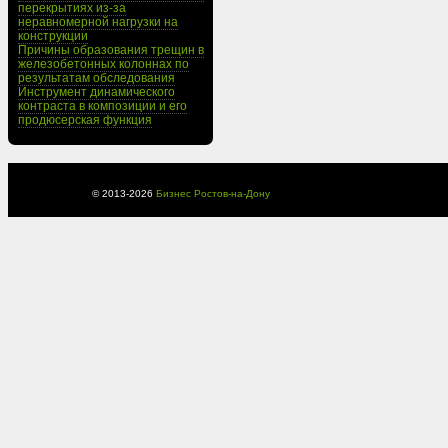
перекрытиях из-за
неравномерной нагрузки на
конструкции
Причины образования трещин в
железобетонных колоннах по
результатам обследования
Инструмент динамического
контраста в композиции и его
продюсерская функция
© 2013-
2026
Бизнес Ростов-на-Дону