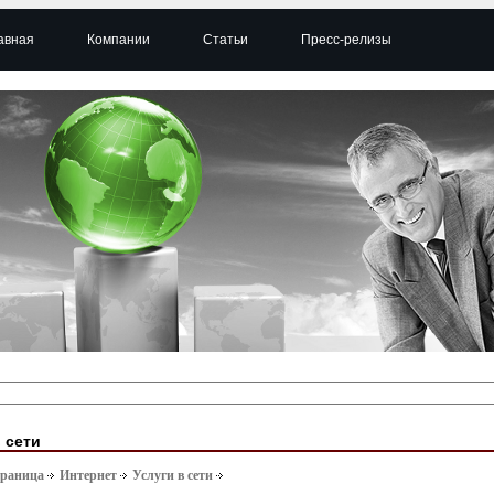
авная
Компании
Статьи
Пресс-релизы
 сети
траница
Интернет
Услуги в сети