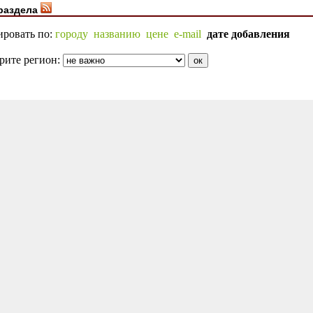
раздела
ировать по:
городу
названию
цене
e-mail
дате добавления
рите регион: