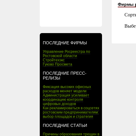
Фирмы 
Сорт
Выбе
ПОСЛЕДНИЕ ФИРМЫ
Управление Росреестра по
Ростовской области
Стройтехэкс
Гуково Просмета
ПОСЛЕДНИЕ ПРЕСС-
РЕЛИЗЫ
Фиксация высоких офисных
расходов меняет модели
Администрация усиливает
координацию контроля
цифровых доходов
Как рекламироваться в соцсетях
ростовским предпринимателям:
выбор площадок и стратегия
ПОСЛЕДНИЕ СТАТЬИ
Причины образования трещин в