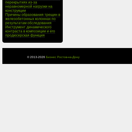
перекрытиях из-за
неравномерной нагрузки на
конструкции
Причины образования трещин в
железобетонных колоннах по
результатам обследования
Инструмент динамического
контраста в композиции и его
продюсерская функция
© 2013-
2026
Бизнес Ростов-на-Дону