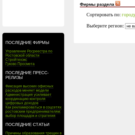
Фирмы раздела
Сортировать по:
город
Выберите регион:
ПОСЛЕДНИЕ ФИРМЫ
Управление Росреестра по
Ростовской области
Стройтехэкс
Гуково Просмета
ПОСЛЕДНИЕ ПРЕСС-
РЕЛИЗЫ
Фиксация высоких офисных
расходов меняет модели
Администрация усиливает
координацию контроля
цифровых доходов
Как рекламироваться в соцсетях
ростовским предпринимателям:
выбор площадок и стратегия
ПОСЛЕДНИЕ СТАТЬИ
Причины образования трещин в