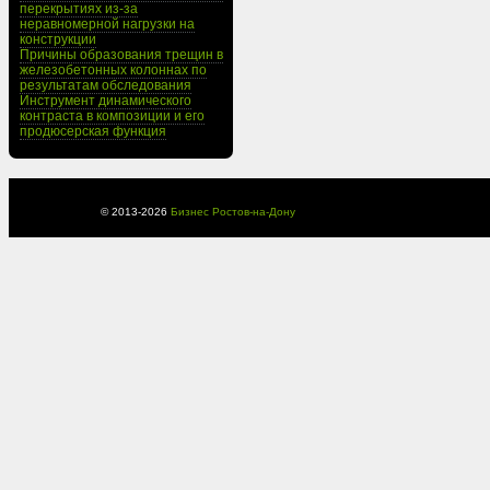
перекрытиях из-за
неравномерной нагрузки на
конструкции
Причины образования трещин в
железобетонных колоннах по
результатам обследования
Инструмент динамического
контраста в композиции и его
продюсерская функция
© 2013-
2026
Бизнес Ростов-на-Дону