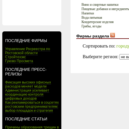
Вино и спиртные напитки
Пищевые добавки и ингредиент
Напитки
Вода питьевая
Кондитерские изделия
Грибы, ягоды
Фирмы раздела
ПОСЛЕДНИЕ ФИРМЫ
Сортировать по:
город
Управление Росреестра по
Ростовской области
Выберите регион:
Стройтехэкс
Гуково Просмета
ПОСЛЕДНИЕ ПРЕСС-
РЕЛИЗЫ
Фиксация высоких офисных
расходов меняет модели
Администрация усиливает
координацию контроля
цифровых доходов
Как рекламироваться в соцсетях
ростовским предпринимателям:
выбор площадок и стратегия
ПОСЛЕДНИЕ СТАТЬИ
Причины образования трещин в