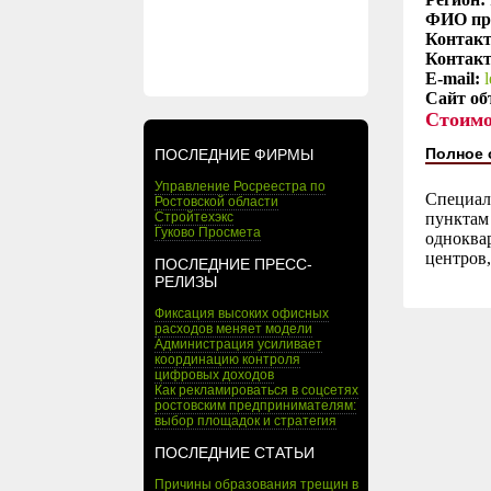
ФИО пр
Контакт
Контакт
E-mail:
Сайт об
Стоимо
Полное 
ПОСЛЕДНИЕ ФИРМЫ
Управление Росреестра по
Специал
Ростовской области
Стройтехэкс
пунктам 
Гуково Просмета
одноква
центров,
ПОСЛЕДНИЕ ПРЕСС-
РЕЛИЗЫ
Фиксация высоких офисных
расходов меняет модели
Администрация усиливает
координацию контроля
цифровых доходов
Как рекламироваться в соцсетях
ростовским предпринимателям:
выбор площадок и стратегия
ПОСЛЕДНИЕ СТАТЬИ
Причины образования трещин в