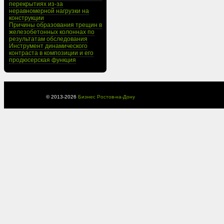
перекрытиях из-за
неравномерной нагрузки на
конструкции
Причины образования трещин в
железобетонных колоннах по
результатам обследования
Инструмент динамического
контраста в композиции и его
продюсерская функция
© 2013-
2026
Бизнес Ростов-на-Дону