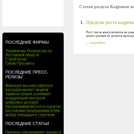
Статьи раздела Кадровые а
1.
Пределы роста кадровы
Рост числа консультантов не рав
senior-уровня не делится пропо
ПОСЛЕДНИЕ ФИРМЫ
...
подробнее
Управление Росреестра по
Ростовской области
Стройтехэкс
Гуково Просмета
ПОСЛЕДНИЕ ПРЕСС-
РЕЛИЗЫ
Фиксация высоких офисных
расходов меняет модели
Администрация усиливает
координацию контроля
цифровых доходов
Как рекламироваться в соцсетях
ростовским предпринимателям:
выбор площадок и стратегия
ПОСЛЕДНИЕ СТАТЬИ
Причины образования трещин в