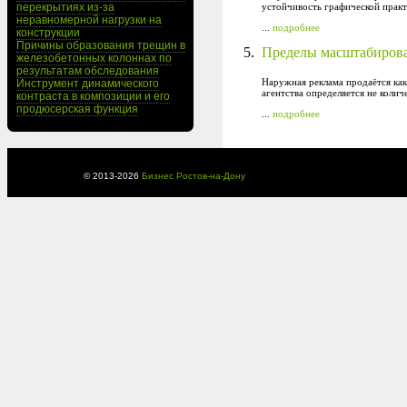
перекрытиях из-за
устойчивость графической практ
неравномерной нагрузки на
...
подробнее
конструкции
Причины образования трещин в
5.
Пределы масштабирова
железобетонных колоннах по
результатам обследования
Наружная реклама продаётся как
Инструмент динамического
агентства определяется не коли
контраста в композиции и его
продюсерская функция
...
подробнее
© 2013-
2026
Бизнес Ростов-на-Дону