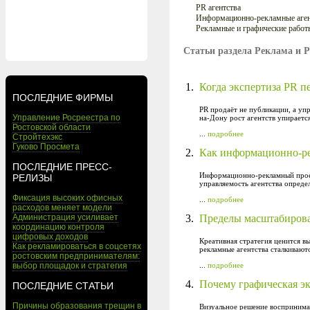
PR агентства
Информационно-рекламные аген
Рекламные и графические работ
Статьи раздела Реклама и 
1.
Когда экспертиза PR п
ПОСЛЕДНИЕ ФИРМЫ
PR продаёт не публикации, а уп
Управление Росреестра по
на-Дону рост агентств упираетс
Ростовской области
...
подробнее
Стройтехэкс
Гуково Просмета
2.
Как информационно-ре
ПОСЛЕДНИЕ ПРЕСС-
Информационно-рекламный проек
РЕЛИЗЫ
управляемость агентства определ
Фиксация высоких офисных
...
подробнее
расходов меняет модели
Администрация усиливает
3.
Пределы масштабирова
координацию контроля
цифровых доходов
Креативная стратегия ценится в
Как рекламироваться в соцсетях
рекламные агентства сталкиваютс
ростовским предпринимателям:
выбор площадок и стратегия
...
подробнее
4.
Почему графическая эк
ПОСЛЕДНИЕ СТАТЬИ
Причины образования трещин в
Визуальное решение воспринимае