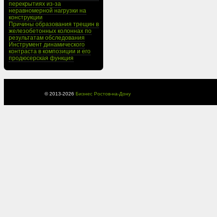
перекрытиях из-за
неравномерной нагрузки на
конструкции
Причины образования трещин в
железобетонных колоннах по
результатам обследования
Инструмент динамического
контраста в композиции и его
продюсерская функция
© 2013-
2026
Бизнес Ростов-на-Дону