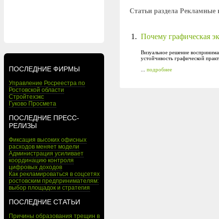
Статьи раздела Рекламные 
1.
Почему графическая эк
Визуальное решение воспринимае
устойчивость графической практ
ПОСЛЕДНИЕ ФИРМЫ
...
подробнее
Управление Росреестра по
Ростовской области
Стройтехэкс
Гуково Просмета
ПОСЛЕДНИЕ ПРЕСС-
РЕЛИЗЫ
Фиксация высоких офисных
расходов меняет модели
Администрация усиливает
координацию контроля
цифровых доходов
Как рекламироваться в соцсетях
ростовским предпринимателям:
выбор площадок и стратегия
ПОСЛЕДНИЕ СТАТЬИ
Причины образования трещин в