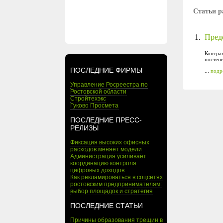
Статьи р
1.
Пред
Контра
постеп
ПОСЛЕДНИЕ ФИРМЫ
...
подр
Управление Росреестра по
Ростовской области
Стройтехэкс
Гуково Просмета
ПОСЛЕДНИЕ ПРЕСС-
РЕЛИЗЫ
Фиксация высоких офисных
расходов меняет модели
Администрация усиливает
координацию контроля
цифровых доходов
Как рекламироваться в соцсетях
ростовским предпринимателям:
выбор площадок и стратегия
ПОСЛЕДНИЕ СТАТЬИ
Причины образования трещин в