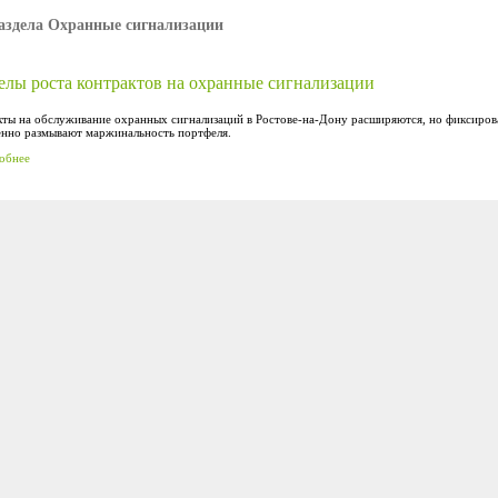
аздела Охранные сигнализации
елы роста контрактов на охранные сигнализации
кты на обслуживание охранных сигнализаций в Ростове-на-Дону расширяются, но фиксиров
енно размывают маржинальность портфеля.
обнее