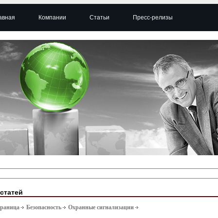
авная
Компании
Статьи
Пресс-релизы
 статей
траница
Безопасность
Охранные сигнализации