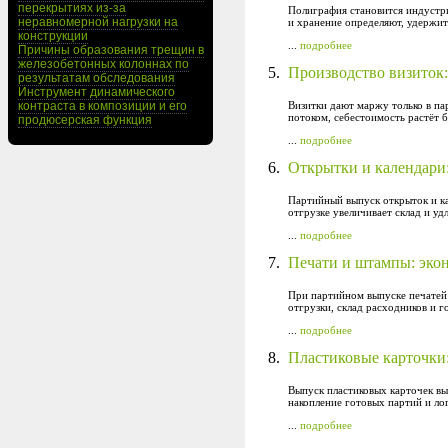
перекрытиях из-за
Полиграфия становится индустри
неравномерной нагрузки на
и хранение определяют, удержит
конструкции
...
подробнее
Причины образования трещин в
железобетонных колоннах по
5.
Производство визиток:
результатам обследования
Инструмент динамического
контраста в композиции и его
Визитки дают маржу только в пар
потоком, себестоимость растёт 
продюсерская функция
...
подробнее
6.
Открытки и календари
Партийный выпуск открыток и ка
отгрузке увеличивает склад и уд
...
подробнее
7.
Печати и штампы: эко
При партийном выпуске печатей 
отгрузки, склад расходников и 
...
подробнее
8.
Пластиковые карточки:
Выпуск пластиковых карточек вы
накопление готовых партий и ло
...
подробнее