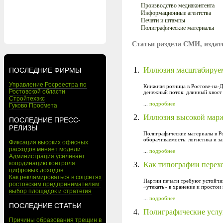
Производство медиаконтента
Информационные агентства
Печати и штампы
Полиграфические материалы
Статьи раздела СМИ, издат
1.
Иллюзия масштабируем
ПОСЛЕДНИЕ ФИРМЫ
Управление Росреестра по
Книжная розница в Ростове-на-
Ростовской области
денежный поток: длинный хвост 
Стройтехэкс
...
подробнее
Гуково Просмета
2.
Иллюзия высокой марж
ПОСЛЕДНИЕ ПРЕСС-
РЕЛИЗЫ
Полиграфические материалы в Ро
оборачиваемость: логистика и за
Фиксация высоких офисных
расходов меняет модели
...
подробнее
Администрация усиливает
координацию контроля
3.
Как типографии перехо
цифровых доходов
Как рекламироваться в соцсетях
Партии печати требуют устойчив
ростовским предпринимателям:
«утекать» в хранение и простои 
выбор площадок и стратегия
...
подробнее
ПОСЛЕДНИЕ СТАТЬИ
4.
Полиграфические услуг
Причины образования трещин в