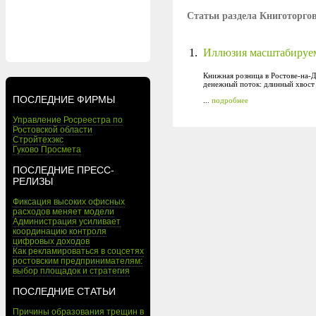
Статьи раздела Книготорго
1.
Иллюзия масштабируем
Книжная розница в Ростове-на-
денежный поток: длинный хвост 
ПОСЛЕДНИЕ ФИРМЫ
...
подробнее
Управление Росреестра по
Ростовской области
Стройтехэкс
Гуково Просмета
ПОСЛЕДНИЕ ПРЕСС-
РЕЛИЗЫ
Фиксация высоких офисных
расходов меняет модели
Администрация усиливает
координацию контроля
цифровых доходов
Как рекламироваться в соцсетях
ростовским предпринимателям:
выбор площадок и стратегия
ПОСЛЕДНИЕ СТАТЬИ
Причины образования трещин в