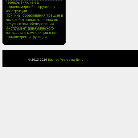
перекрытиях из-за
неравномерной нагрузки на
конструкции
Причины образования трещин в
железобетонных колоннах по
результатам обследования
Инструмент динамического
контраста в композиции и его
продюсерская функция
© 2013-
2026
Бизнес Ростов-на-Дону