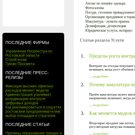
Ателье по пошиву одежды
Фотосалоны
Посуда, столовые принадлежнос
Организация праздников и торж
Макулатура - пункты приема
Дезинфекция, дезинсекция
Юридические услуги, нотариус
Статьи раздела Услуги
ПОСЛЕДНИЕ ФИРМЫ
Управление Росреестра по
Ростовской области
1.
Пределы роста контра
Стройтехэкс
Гуково Просмета
Контракт на отходы покупают 
возникает, когда рост объёмов
ПОСЛЕДНИЕ ПРЕСС-
...
подробнее
РЕЛИЗЫ
2.
Почему макулатура пе
Фиксация высоких офисных
расходов меняет модели
Администрация усиливает
Приём макулатуры может выгля
напряжение возникает, когда р
координацию контроля
цифровых доходов
...
подробнее
Как рекламироваться в соцсетях
ростовским предпринимателям:
3.
Как меняется модель 
выбор площадок и стратегия
Вторсырьё продают как поток, 
ПОСЛЕДНИЕ СТАТЬИ
регуляторная нагрузка повыша
Причины образования трещин в
...
подробнее