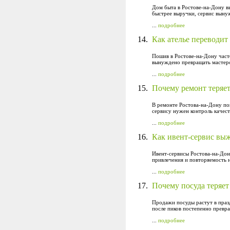
Дом быта в Ростове-на-Дону в
быстрее выручки, сервис вынуж
...
подробнее
14.
Как ателье переводит
Пошив в Ростове-на-Дону часто
вынуждено превращать мастерс
...
подробнее
15.
Почему ремонт теряет
В ремонте Ростова-на-Дону пов
сервису нужен контроль качест
...
подробнее
16.
Как ивент-сервис выж
Ивент-сервисы Ростова-на-Дону
привлечения и повторяемость 
...
подробнее
17.
Почему посуда теряет
Продажи посуды растут в праз
после пиков постепенно превра
...
подробнее