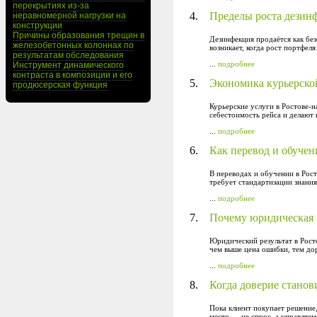
перекрытиях из-за
4.
Пределы роста дезин
неравномерной нагрузки на
конструкции
Причины образования трещин в
Дезинфекция продаётся как бе
железобетонных колоннах по
возникает, когда рост портфел
результатам обследования
...
подробнее
Инструмент динамического
контраста в композиции и его
5.
Экономика курьерской
продюсерская функция
Курьерские услуги в Ростове-н
себестоимость рейса и делают 
...
подробнее
6.
Как перевод и обучен
В переводах и обучении в Рост
требует стандартизации знани
...
подробнее
7.
Почему юридическая 
Юридический результат в Росто
чем выше цена ошибки, тем дор
...
подробнее
8.
Когда доверие станов
Пока клиент покупает решение,
место — не спрос, а управляем