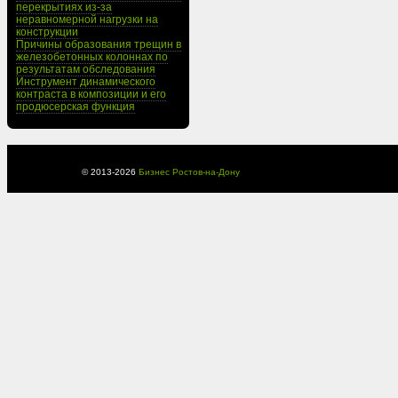
перекрытиях из-за
неравномерной нагрузки на
конструкции
Причины образования трещин в
железобетонных колоннах по
результатам обследования
Инструмент динамического
контраста в композиции и его
продюсерская функция
© 2013-
2026
Бизнес Ростов-на-Дону