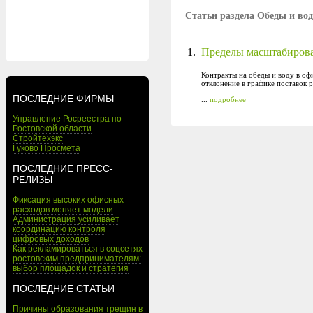
Статьи раздела Обеды и вод
1.
Пределы масштабирова
Контракты на обеды и воду в оф
отклонение в графике поставок 
ПОСЛЕДНИЕ ФИРМЫ
...
подробнее
Управление Росреестра по
Ростовской области
Стройтехэкс
Гуково Просмета
ПОСЛЕДНИЕ ПРЕСС-
РЕЛИЗЫ
Фиксация высоких офисных
расходов меняет модели
Администрация усиливает
координацию контроля
цифровых доходов
Как рекламироваться в соцсетях
ростовским предпринимателям:
выбор площадок и стратегия
ПОСЛЕДНИЕ СТАТЬИ
Причины образования трещин в