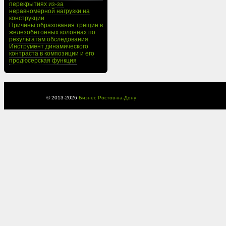
перекрытиях из-за
неравномерной нагрузки на
конструкции
Причины образования трещин в
железобетонных колоннах по
результатам обследования
Инструмент динамического
контраста в композиции и его
продюсерская функция
© 2013-
2026
Бизнес Ростов-на-Дону