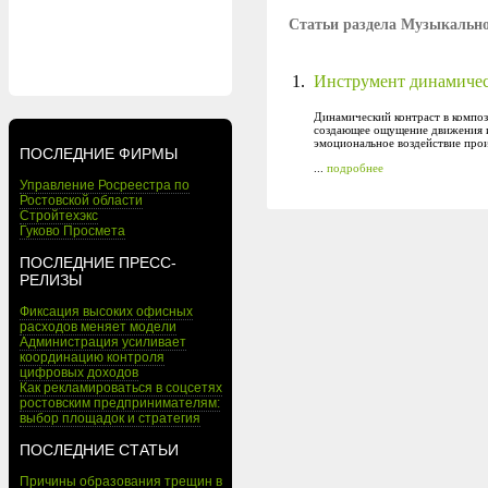
Статьи раздела Музыкально
1.
Инструмент динамичес
Динамический контраст в композ
создающее ощущение движения и
эмоциональное воздействие прои
ПОСЛЕДНИЕ ФИРМЫ
...
подробнее
Управление Росреестра по
Ростовской области
Стройтехэкс
Гуково Просмета
ПОСЛЕДНИЕ ПРЕСС-
РЕЛИЗЫ
Фиксация высоких офисных
расходов меняет модели
Администрация усиливает
координацию контроля
цифровых доходов
Как рекламироваться в соцсетях
ростовским предпринимателям:
выбор площадок и стратегия
ПОСЛЕДНИЕ СТАТЬИ
Причины образования трещин в