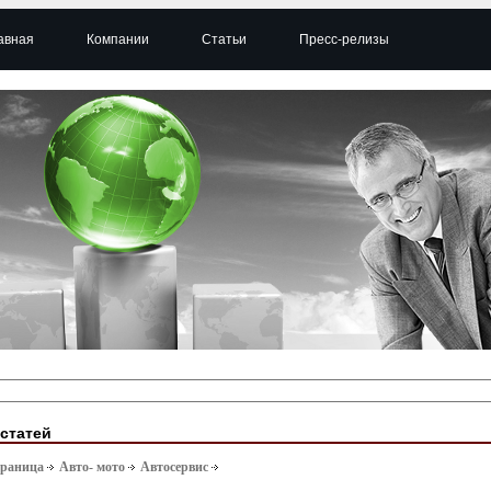
авная
Компании
Статьи
Пресс-релизы
 статей
траница
Авто- мото
Автосервис