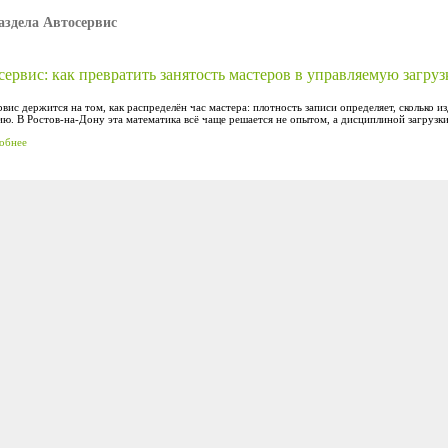
аздела Автосервис
ервис: как превратить занятость мастеров в управляемую загруз
вис держится на том, как распределён час мастера: плотность записи определяет, сколько 
ю. В Ростов-на-Дону эта математика всё чаще решается не опытом, а дисциплиной загрузки
обнее