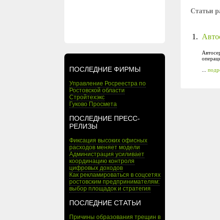
Статьи р
1.
Автос
Автосер
операци
ПОСЛЕДНИЕ ФИРМЫ
...
подр
Управление Росреестра по
Ростовской области
Стройтехэкс
Гуково Просмета
ПОСЛЕДНИЕ ПРЕСС-
РЕЛИЗЫ
Фиксация высоких офисных
расходов меняет модели
Администрация усиливает
координацию контроля
цифровых доходов
Как рекламироваться в соцсетях
ростовским предпринимателям:
выбор площадок и стратегия
ПОСЛЕДНИЕ СТАТЬИ
Причины образования трещин в