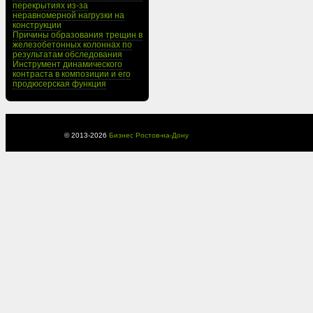
перекрытиях из-за
неравномерной нагрузки на
конструкции
Причины образования трещин в
железобетонных колоннах по
результатам обследования
Инструмент динамического
контраста в композиции и его
продюсерская функция
© 2013-
2026
Бизнес Ростов-на-Дону