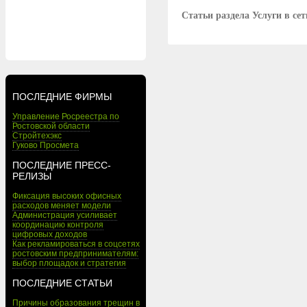
Статьи раздела Услуги в сет
ПОСЛЕДНИЕ ФИРМЫ
Управление Росреестра по
Ростовской области
Стройтехэкс
Гуково Просмета
ПОСЛЕДНИЕ ПРЕСС-
РЕЛИЗЫ
Фиксация высоких офисных
расходов меняет модели
Администрация усиливает
координацию контроля
цифровых доходов
Как рекламироваться в соцсетях
ростовским предпринимателям:
выбор площадок и стратегия
ПОСЛЕДНИЕ СТАТЬИ
Причины образования трещин в