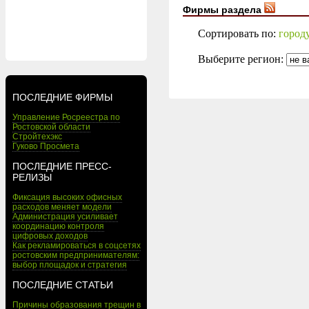
Фирмы раздела
Сортировать по:
город
Выберите регион:
ПОСЛЕДНИЕ ФИРМЫ
Управление Росреестра по
Ростовской области
Стройтехэкс
Гуково Просмета
ПОСЛЕДНИЕ ПРЕСС-
РЕЛИЗЫ
Фиксация высоких офисных
расходов меняет модели
Администрация усиливает
координацию контроля
цифровых доходов
Как рекламироваться в соцсетях
ростовским предпринимателям:
выбор площадок и стратегия
ПОСЛЕДНИЕ СТАТЬИ
Причины образования трещин в