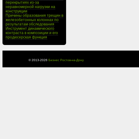
перекрытиях из-за
неравномерной нагрузки на
конструкции
Причины образования трещин в
железобетонных колоннах по
результатам обследования
Инструмент динамического
контраста в композиции и его
продюсерская функция
© 2013-
2026
Бизнес Ростов-на-Дону