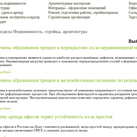
ва недвижимости
Архитектурные мастерские
Бюро
студии
Интерьеры - оформление помещений
Офис
 сдача в аренду
Ремонт, отделочные работы, стройматериалы
Склад
льная экспертиза и надзор
Строительные организации
Торг
удит
аздела Недвижимость, стройка, архитектура
Выб
чины образования трещин в перекрытиях из-за неравномерной н
ны в перекрытиях являются одним из наиболее распространённых дефектов, возникающих 
зок. Неравномерная нагрузка приводит к локальному перераспределению усилий и формир
довании.
дробнее
чины образования трещин в железобетонных колоннах по резуль
ны в железобетонных колоннах свидетельствуют об изменении напряжённого состояния нес
тие деформационных процессов. При обследовании фиксируются параметры раскрытия трещ
трией конструкции. Инструментальная диагностика позволяет определить характер дефектов
яние колонн.
дробнее
ему аренда офисов теряет устойчивость из-за простоя
а офисов в Ростове-на-Дону становится рискованной, когда простой между арендаторами 
е месяцы увеличивают OPEX и снижают доходность метра.