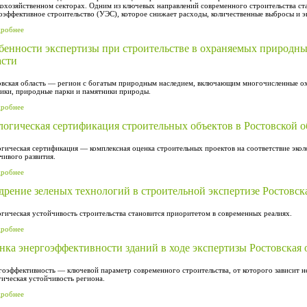
кохозяйственном секторах. Одним из ключевых направлений современного строительства ст
оэффективное строительство (УЭС), которое снижает расходы, количественные выбросы и э
дробнее
бенности экспертизы при строительстве в охраняемых природны
асти
вская область — регион с богатым природным наследием, включающим многочисленные ох
ники, природные парки и памятники природы.
дробнее
логическая сертификация строительных объектов в Ростовской о
гическая сертификация — комплексная оценка строительных проектов на соответствие эко
чивого развития.
дробнее
дрение зеленых технологий в строительной экспертизе Ростовска
гическая устойчивость строительства становится приоритетом в современных реалиях.
дробнее
нка энергоэффективности зданий в ходе экспертизы Ростовская 
оэффективность — ключевой параметр современного строительства, от которого зависит не
гическая устойчивость региона.
дробнее