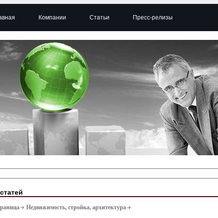
авная
Компании
Статьи
Пресс-релизы
 статей
траница
Недвижимость, стройка, архитектура