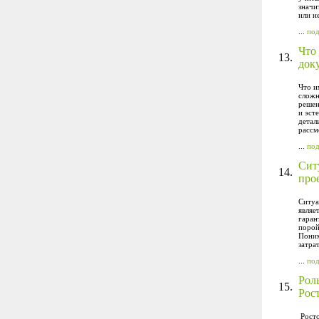
значи
или н
...
по
Что
13.
док
Что и
сложн
решен
и эст
детал
рассм
...
по
Сит
14.
про
Ситуа
являе
гаран
порой
Поним
затрат
...
по
Рол
15.
Рос
Росто