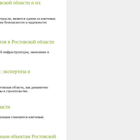
ской области и их
трасли, является одним из ключевых
нии безопасности и надежности
ов в Ростовской области
ой инфраструктуры, экономики и
 экспертиза и
товская область, как динамично
ы в строительство.
ласти
визация становится ключевым
ьным объектам Ростовской