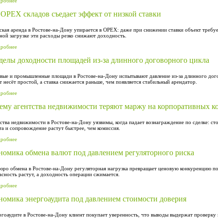
дробнее
 OPEX складов съедает эффект от низкой ставки
ская аренда в Ростове-на-Дону упирается в OPEX: даже при снижении ставки объект требуе
ной загрузке эти расходы резко снижают доходность.
дробнее
делы доходности площадей из-за длинного договорного цикла
вые и промышленные площади в Ростове-на-Дону испытывают давление из-за длинного догов
т несёт простой, а ставка снижается раньше, чем появляется стабильный арендатор.
дробнее
ему агентства недвижимости теряют маржу на корпоративных к
ства недвижимости в Ростове-на-Дону уязвимы, когда падает вознаграждение по сделке: с
та и сопровождение растут быстрее, чем комиссия.
дробнее
номика обмена валют под давлением регуляторного риска
юро обмена в Ростове-на-Дону регуляторная нагрузка превращает ценовую конкуренцию по с
асность растут, а доходность операции сжимается.
дробнее
номика энергоаудита под давлением стоимости доверия
ргоаудите в Ростове-на-Дону клиент покупает уверенность, что выводы выдержат проверку