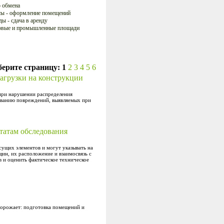
 обмена
ы - оформление помещений
ы - сдача в аренду
овые и промышленные площади
ерите страницу:
1
2
3
4
5
6
агрузки на конструкции
при нарушении распределения
ованию повреждений, выявляемых при
татам обследования
ущих элементов и могут указывать на
ин, их расположение и взаимосвязь с
 и оценить фактическое техническое
дорожает: подготовка помещений и