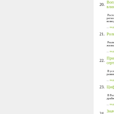
Воп
20.
вли
Росто
регио
возво
...
по
21.
Рол
Реали
жилищ
...
по
При
22.
сер
В усл
разви
...
по
23.
Циф
В Рос
драйв
...
по
Зна
24.