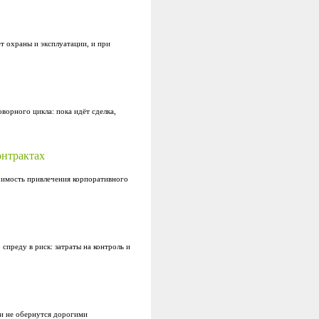
т охраны и эксплуатации, и при
орного цикла: пока идёт сделка,
онтрактах
тоимость привлечения корпоративного
преду в риск: затраты на контроль и
 и не обернутся дорогими