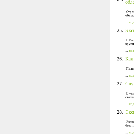
обл
Строи
объек
...
по
25.
Экс
В Рос
крупн
...
по
26.
Как
Прави
...
по
27.
Слу
В усл
сталк
...
по
28.
Экс
Экспе
безоп
...
по