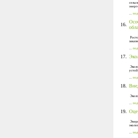
сельс
энерг
...
по
Осо
16.
обл
Росто
заказ
...
по
17.
Эко
Эколо
устой
...
по
18.
Вне
Эколо
...
по
19.
Оце
Энерг
эколо
...
по