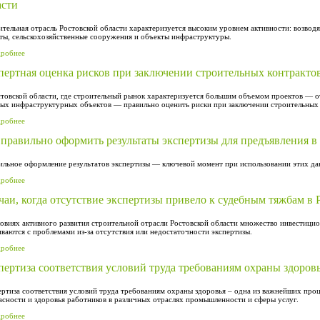
асти
тельная отрасль Ростовской области характеризуется высоким уровнем активности: возво
ты, сельскохозяйственные сооружения и объекты инфраструктуры.
дробнее
пертная оценка рисков при заключении строительных контрактов
товской области, где строительный рынок характеризуется большим объемом проектов — о
ых инфраструктурных объектов — правильно оценить риски при заключении строительных 
дробнее
 правильно оформить результаты экспертизы для предъявления в 
льное оформление результатов экспертизы — ключевой момент при использовании этих дан
дробнее
чаи, когда отсутствие экспертизы привело к судебным тяжбам в 
овиях активного развития строительной отрасли Ростовской области множество инвестици
иваются с проблемами из-за отсутствия или недостаточности экспертизы.
дробнее
пертиза соответствия условий труда требованиям охраны здоровь
ртиза соответствия условий труда требованиям охраны здоровья – одна из важнейших про
асности и здоровья работников в различных отраслях промышленности и сферы услуг.
дробнее