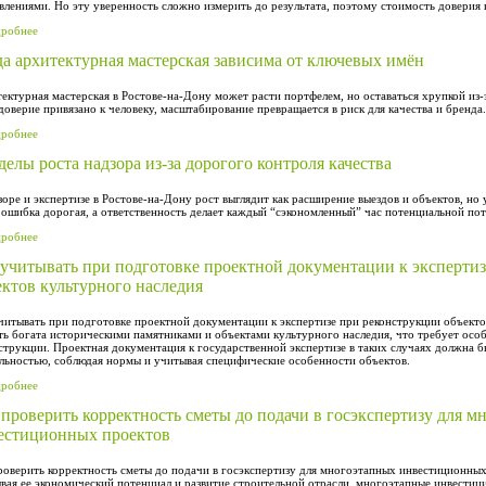
влениями. Но эту уверенность сложно измерить до результата, поэтому стоимость доверия 
дробнее
да архитектурная мастерская зависима от ключевых имён
ектурная мастерская в Ростове-на-Дону может расти портфелем, но оставаться хрупкой из-
доверие привязано к человеку, масштабирование превращается в риск для качества и бренда.
дробнее
елы роста надзора из-за дорогого контроля качества
зоре и экспертизе в Ростове-на-Дону рост выглядит как расширение выездов и объектов, но 
 ошибка дорогая, а ответственность делает каждый “сэкономленный” час потенциальной пот
дробнее
 учитывать при подготовке проектной документации к эксперти
ектов культурного наследия
читывать при подготовке проектной документации к экспертизе при реконструкции объекто
ть богата историческими памятниками и объектами культурного наследия, что требует осо
струкции. Проектная документация к государственной экспертизе в таких случаях должна б
льностью, соблюдая нормы и учитывая специфические особенности объектов.
дробнее
 проверить корректность сметы до подачи в госэкспертизу для 
естиционных проектов
роверить корректность сметы до подачи в госэкспертизу для многоэтапных инвестиционных
вая ее экономический потенциал и развитие строительной отрасли, многоэтапные инвести