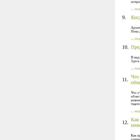
испра
...
по
9.
Ког
Архит
Пока 
...
по
10.
Пред
В над
Здесь
...
по
Что
11.
объ
Что у
облас
рекон
тщате
...
по
Как
12.
инв
Как п
учиты