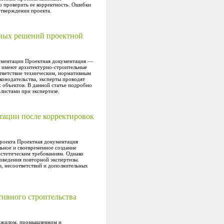
но проверить ее корректность. Ошибки
утверждении проекта.
ьных решений проектной
кументации Проектная документация —
е имеют архитектурно-строительные
ответствие техническим, нормативным
конодательства, эксперты проводят
х объектов. В данной статье подробно
листами при экспертизе.
нтации после корректировок
проекта Проектная документация
льное и своевременное создание
эстетическим требованиям. Однако
роведения повторной экспертизы.
в, несоответствий и дополнительных
тивного строительства
в жилом, промышленном и