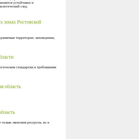
ановится устойчивое и
кологический след.
х зонах Ростовской
раняемые территории: заповедники,
бласти
логическим стандартам и требованиям
я область
область
 только экономия ресурсов, но и