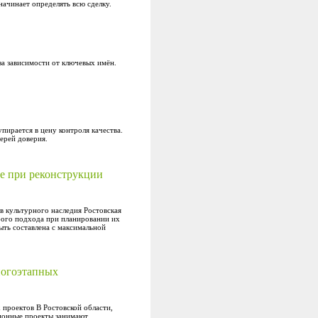
начинает определять всю сделку.
за зависимости от ключевых имён.
упирается в цену контроля качества.
ерей доверия.
зе при реконструкции
в культурного наследия Ростовская
бого подхода при планировании их
ыть составлена с максимальной
многоэтапных
 проектов В Ростовской области,
ционные проекты занимают