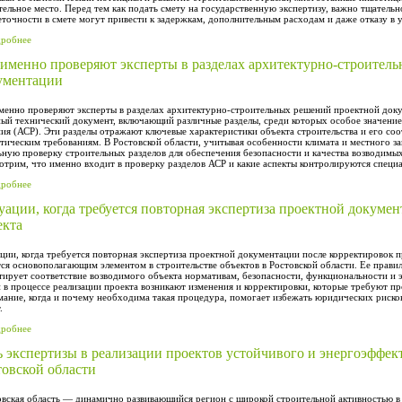
тельное место. Перед тем как подать смету на государственную экспертизу, важно тщатель
еточности в смете могут привести к задержкам, дополнительным расходам и даже отказу в 
дробнее
 именно проверяют эксперты в разделах архитектурно-строител
ументации
менно проверяют эксперты в разделах архитектурно-строительных решений проектной до
ый технический документ, включающий различные разделы, среди которых особое значени
ия (АСР). Эти разделы отражают ключевые характеристики объекта строительства и его со
етическим требованиям. В Ростовской области, учитывая особенности климата и местного за
ьную проверку строительных разделов для обеспечения безопасности и качества возводимы
отрим, что именно входит в проверку разделов АСР и какие аспекты контролируются специа
дробнее
уации, когда требуется повторная экспертиза проектной докуме
екта
ции, когда требуется повторная экспертиза проектной документации после корректировок 
тся основополагающим элементом в строительстве объектов в Ростовской области. Ее прави
тирует соответствие возводимого объекта нормативам, безопасности, функциональности и 
 в процессе реализации проекта возникают изменения и корректировки, которые требуют п
ание, когда и почему необходима такая процедура, помогает избежать юридических риско
.
дробнее
ь экспертизы в реализации проектов устойчивого и энергоэффек
товской области
вская область — динамично развивающийся регион с широкой строительной активностью 