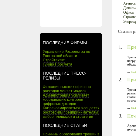
Агентст
Дизайн-
Офисы -
Строите
Энергоа
Статьи р
ПОСЛЕДНИЕ ФИРМЫ
1.
При
Управление Росреестра по
Ростовской области
Трещи
Стройтехэкс
нагру
Гуково Просмета
обсле
...
по
ПОСЛЕДНИЕ ПРЕСС-
РЕЛИЗЫ
2.
При
Фиксация высоких офисных
Трещи
расходов меняет модели
разви
Администрация усиливает
геоме
координацию контроля
состо
цифровых доходов
...
по
Как рекламироваться в соцсетях
ростовским предпринимателям:
3.
Поч
выбор площадок и стратегия
ПОСЛЕДНИЕ СТАТЬИ
Аренд
пусты
Причины образования трещин в