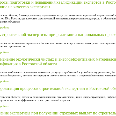
росы подготовки и повышения квалификации экспертов в Ростов
яние на качество экспертизы
вская область, благодаря своему стратегическому расположению и развитой строительной о
нов Юга России, где качество строительной экспертизы играет решающую роль в обеспече
димых объектов.
дробнее
ь строительной экспертизы при реализации национальных проект
зация национальных проектов в России составляет основу комплексного развития социальн
ного строительства.
дробнее
менение экологически чистых и энергоэффективных материалов:
тификация в Ростовской области
овиях глобального изменения климата и растущих требований к устойчивому развитию, Рос
вающийся регион, активно интегрирует экологически чистые и энергоэффективные материал
дробнее
ровизация процессов строительной экспертизы в Ростовской об
товской области, активно развивающейся как экономически, так и инфраструктурно, цифро
ером качества и эффективности в строительной отрасли.
дробнее
чение экспертизы при получении страховых выплат по строител