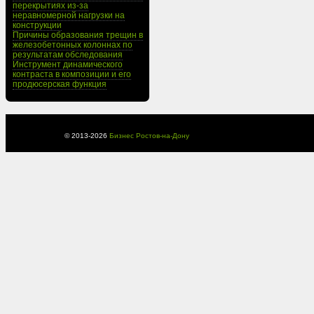
перекрытиях из-за
неравномерной нагрузки на
конструкции
Причины образования трещин в
железобетонных колоннах по
результатам обследования
Инструмент динамического
контраста в композиции и его
продюсерская функция
© 2013-
2026
Бизнес Ростов-на-Дону