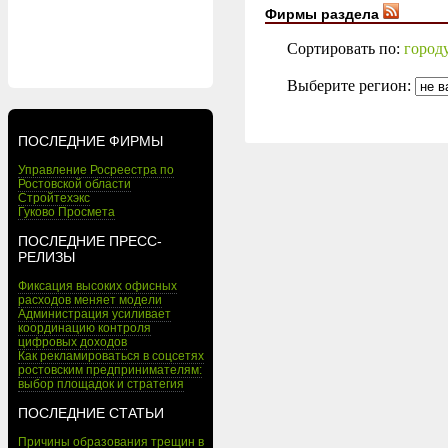
Фирмы раздела
Сортировать по:
город
Выберите регион:
ПОСЛЕДНИЕ ФИРМЫ
Управление Росреестра по
Ростовской области
Стройтехэкс
Гуково Просмета
ПОСЛЕДНИЕ ПРЕСС-
РЕЛИЗЫ
Фиксация высоких офисных
расходов меняет модели
Администрация усиливает
координацию контроля
цифровых доходов
Как рекламироваться в соцсетях
ростовским предпринимателям:
выбор площадок и стратегия
ПОСЛЕДНИЕ СТАТЬИ
Причины образования трещин в