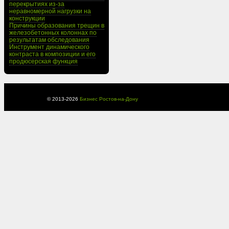
перекрытиях из-за
неравномерной нагрузки на
конструкции
Причины образования трещин в
железобетонных колоннах по
результатам обследования
Инструмент динамического
контраста в композиции и его
продюсерская функция
© 2013-
2026
Бизнес Ростов-на-Дону