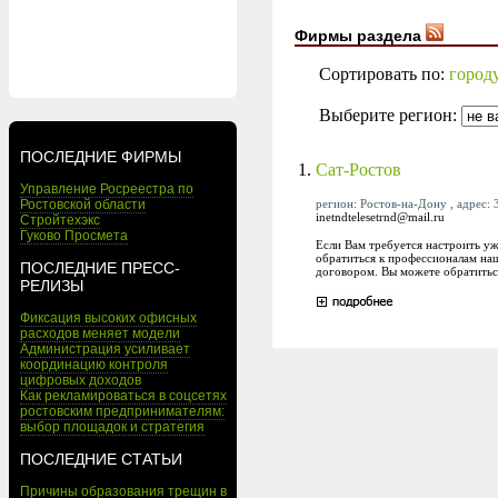
Фирмы раздела
Сортировать по:
город
Выберите регион:
ПОСЛЕДНИЕ ФИРМЫ
1.
Сат-Ростов
Управление Росреестра по
регион: Ростов-на-Дону , адрес: 3
Ростовской области
inetndtelesetrnd@mail.ru
Стройтехэкс
Гуково Просмета
Если Вам требуется настроить уж
обратиться к профессионалам на
ПОСЛЕДНИЕ ПРЕСС-
договором. Вы можете обратиться 
РЕЛИЗЫ
Фиксация высоких офисных
расходов меняет модели
Администрация усиливает
координацию контроля
цифровых доходов
Как рекламироваться в соцсетях
ростовским предпринимателям:
выбор площадок и стратегия
ПОСЛЕДНИЕ СТАТЬИ
Причины образования трещин в