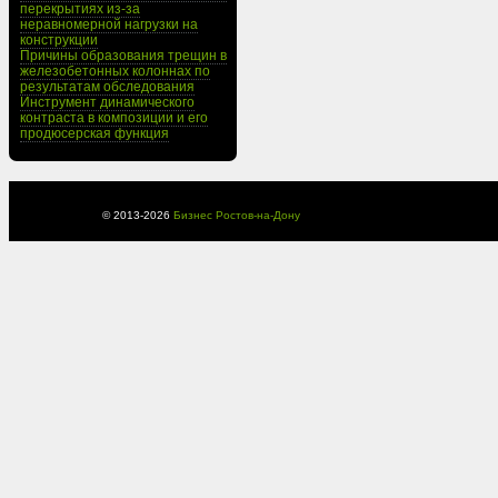
перекрытиях из-за
неравномерной нагрузки на
конструкции
Причины образования трещин в
железобетонных колоннах по
результатам обследования
Инструмент динамического
контраста в композиции и его
продюсерская функция
© 2013-
2026
Бизнес Ростов-на-Дону