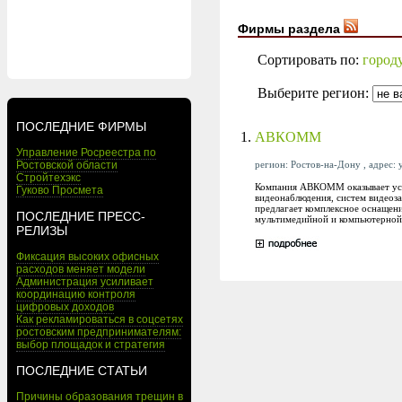
Фирмы раздела
Сортировать по:
город
Выберите регион:
ПОСЛЕДНИЕ ФИРМЫ
1.
АВКОММ
Управление Росреестра по
регион: Ростов-на-Дону , адрес: у
Ростовской области
Стройтехэкс
Компания АВКОММ оказывает услу
Гуково Просмета
видеонаблюдения, систем видеоз
предлагает комплексное оснащен
ПОСЛЕДНИЕ ПРЕСС-
мультимедийной и компьютерной
РЕЛИЗЫ
Фиксация высоких офисных
расходов меняет модели
Администрация усиливает
координацию контроля
цифровых доходов
Как рекламироваться в соцсетях
ростовским предпринимателям:
выбор площадок и стратегия
ПОСЛЕДНИЕ СТАТЬИ
Причины образования трещин в