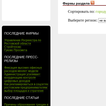
Фирмы раздела
Сортировать по:
город
Выберите регион:
ПОСЛЕДНИЕ ФИРМЫ
Управление Росреестра по
Ростовской области
Стройтехэкс
Гуково Просмета
ПОСЛЕДНИЕ ПРЕСС-
РЕЛИЗЫ
Фиксация высоких офисных
расходов меняет модели
Администрация усиливает
координацию контроля
цифровых доходов
Как рекламироваться в соцсетях
ростовским предпринимателям:
выбор площадок и стратегия
ПОСЛЕДНИЕ СТАТЬИ
Причины образования трещин в