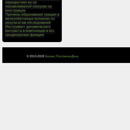
перекрытиях из-за
неравномерной нагрузки на
конструкции
Причины образования трещин в
железобетонных колоннах по
результатам обследования
Инструмент динамического
контраста в композиции и его
продюсерская функция
© 2013-
2026
Бизнес Ростов-на-Дону