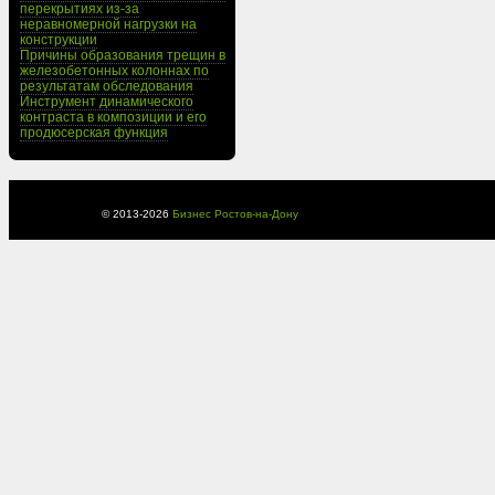
перекрытиях из-за
неравномерной нагрузки на
конструкции
Причины образования трещин в
железобетонных колоннах по
результатам обследования
Инструмент динамического
контраста в композиции и его
продюсерская функция
© 2013-
2026
Бизнес Ростов-на-Дону