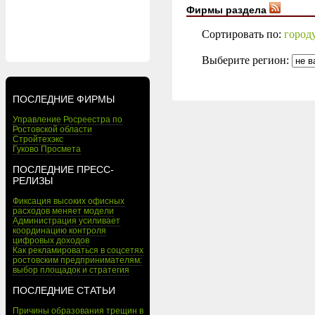
Фирмы раздела
Сортировать по:
город
Выберите регион:
ПОСЛЕДНИЕ ФИРМЫ
Управление Росреестра по
Ростовской области
Стройтехэкс
Гуково Просмета
ПОСЛЕДНИЕ ПРЕСС-
РЕЛИЗЫ
Фиксация высоких офисных
расходов меняет модели
Администрация усиливает
координацию контроля
цифровых доходов
Как рекламироваться в соцсетях
ростовским предпринимателям:
выбор площадок и стратегия
ПОСЛЕДНИЕ СТАТЬИ
Причины образования трещин в