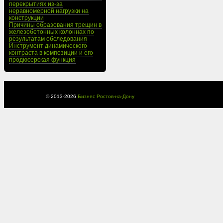
перекрытиях из-за
неравномерной нагрузки на
конструкции
Причины образования трещин в
железобетонных колоннах по
результатам обследования
Инструмент динамического
контраста в композиции и его
продюсерская функция
© 2013-
2026
Бизнес Ростов-на-Дону