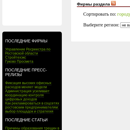
Фирмы раздела
Сортировать по:
город
Выберите регион:
ПОСЛЕДНИЕ ФИРМЫ
Управление Росреестра по
Ростовской области
Стройтехэкс
Гуково Просмета
ПОСЛЕДНИЕ ПРЕСС-
РЕЛИЗЫ
Фиксация высоких офисных
расходов меняет модели
Администрация усиливает
координацию контроля
цифровых доходов
Как рекламироваться в соцсетях
ростовским предпринимателям:
выбор площадок и стратегия
ПОСЛЕДНИЕ СТАТЬИ
Причины образования трещин в