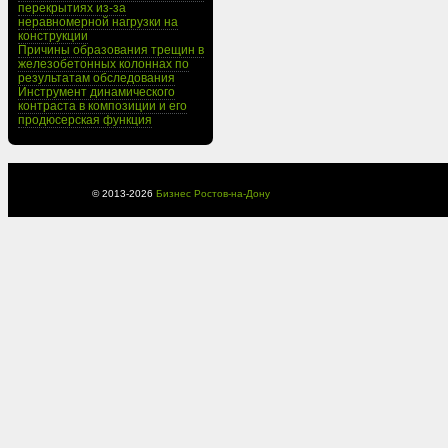
перекрытиях из-за
неравномерной нагрузки на
конструкции
Причины образования трещин в
железобетонных колоннах по
результатам обследования
Инструмент динамического
контраста в композиции и его
продюсерская функция
© 2013-
2026
Бизнес Ростов-на-Дону