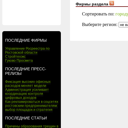
Фирмы раздела
Сортировать по:
город
Выберите регион:
ПОСЛЕДНИЕ ФИРМЫ
Управление Росреестра по
Ростовской области
Стройтехэкс
Гуково Просмета
ПОСЛЕДНИЕ ПРЕСС-
РЕЛИЗЫ
Фиксация высоких офисных
расходов меняет модели
Администрация усиливает
координацию контроля
цифровых доходов
Как рекламироваться в соцсетях
ростовским предпринимателям:
выбор площадок и стратегия
ПОСЛЕДНИЕ СТАТЬИ
Причины образования трещин в