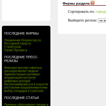
Фирмы раздела
Сортировать по:
город
Выберите регион:
ПОСЛЕДНИЕ ФИРМЫ
Управление Росреестра по
Ростовской области
Стройтехэкс
Гуково Просмета
ПОСЛЕДНИЕ ПРЕСС-
РЕЛИЗЫ
Фиксация высоких офисных
расходов меняет модели
Администрация усиливает
координацию контроля
цифровых доходов
Как рекламироваться в соцсетях
ростовским предпринимателям:
выбор площадок и стратегия
ПОСЛЕДНИЕ СТАТЬИ
Причины образования трещин в