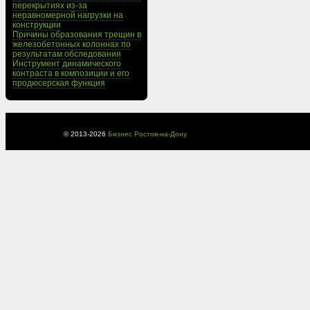
перекрытиях из-за
неравномерной нагрузки на
конструкции
Причины образования трещин в
железобетонных колоннах по
результатам обследования
Инструмент динамического
контраста в композиции и его
продюсерская функция
© 2013-
2026
Бизнес Ростов-на-Дону