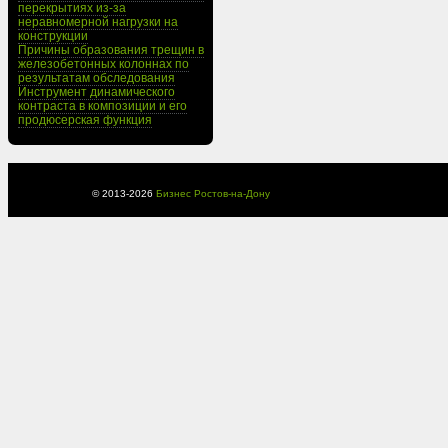
перекрытиях из-за
неравномерной нагрузки на
конструкции
Причины образования трещин в
железобетонных колоннах по
результатам обследования
Инструмент динамического
контраста в композиции и его
продюсерская функция
© 2013-
2026
Бизнес Ростов-на-Дону