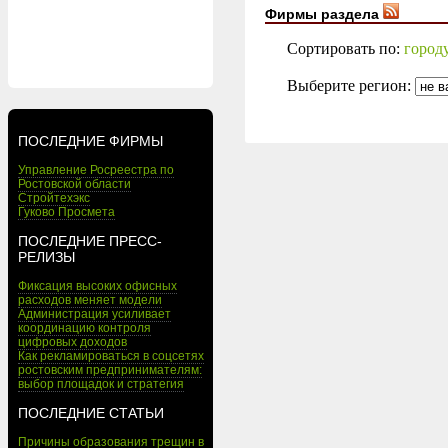
Фирмы раздела
Сортировать по:
город
Выберите регион:
ПОСЛЕДНИЕ ФИРМЫ
Управление Росреестра по
Ростовской области
Стройтехэкс
Гуково Просмета
ПОСЛЕДНИЕ ПРЕСС-
РЕЛИЗЫ
Фиксация высоких офисных
расходов меняет модели
Администрация усиливает
координацию контроля
цифровых доходов
Как рекламироваться в соцсетях
ростовским предпринимателям:
выбор площадок и стратегия
ПОСЛЕДНИЕ СТАТЬИ
Причины образования трещин в