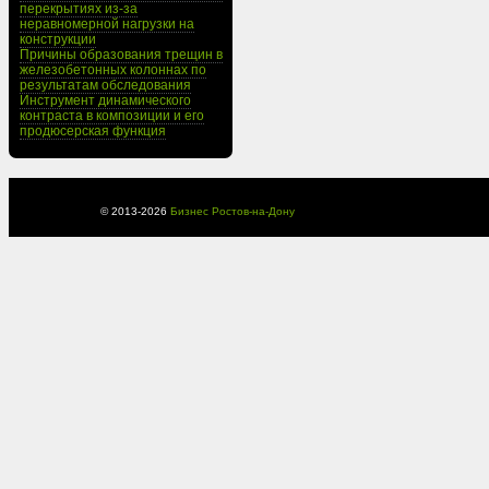
перекрытиях из-за
неравномерной нагрузки на
конструкции
Причины образования трещин в
железобетонных колоннах по
результатам обследования
Инструмент динамического
контраста в композиции и его
продюсерская функция
© 2013-
2026
Бизнес Ростов-на-Дону