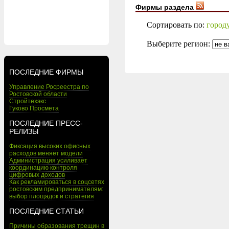
Фирмы раздела
Сортировать по:
город
Выберите регион:
ПОСЛЕДНИЕ ФИРМЫ
Управление Росреестра по
Ростовской области
Стройтехэкс
Гуково Просмета
ПОСЛЕДНИЕ ПРЕСС-
РЕЛИЗЫ
Фиксация высоких офисных
расходов меняет модели
Администрация усиливает
координацию контроля
цифровых доходов
Как рекламироваться в соцсетях
ростовским предпринимателям:
выбор площадок и стратегия
ПОСЛЕДНИЕ СТАТЬИ
Причины образования трещин в